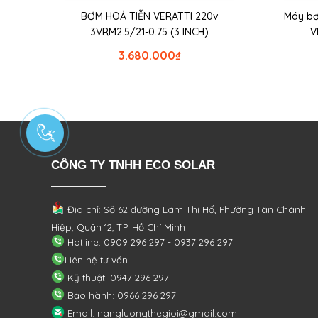
BƠM HOẢ TIỄN VERATTI 220v
Máy bơ
3VRM2.5/21-0.75 (3 INCH)
V
3.680.000
₫
CÔNG TY TNHH ECO SOLAR
Địa chỉ: Số 62 đường Lâm Thị Hố, Phường
Tân Chánh
Hiệp, Quận 12, TP. Hồ Chí Minh
Hotline: 0909 296 297 - 0937 296 297
Liên hệ tư vấn
Kỹ thuật: 0947 296 297
Bảo hành: 0966 296 297
Email: nangluongthegioi@gmail.com