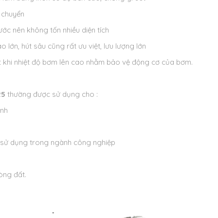
i chuyển
ước nên không tốn nhiều diện tích
lớn, hút sâu cũng rất ưu việt, lưu lượng lớn
ắt khi nhiệt độ bơm lên cao nhằm bảo vệ động cơ của bơm.
25
thường được sử dụng cho :
ình
h sử dụng trong ngành công nghiệp
òng đất.