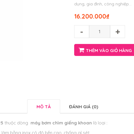
dụng, gia đình, công nghiệp…
16.200.000
₫
-
+
THÊM VÀO GIỎ HÀNG
MÔ TẢ
ĐÁNH GIÁ (0)
25
thuộc dòng
máy bơm chìm giếng khoan
là loại :
làm bằng inox có độ bền cao, chống gỉ sét