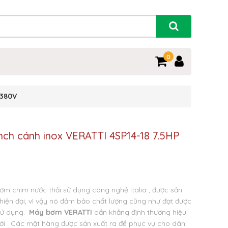
0
 380V
nch cánh inox VERATTI 4SP14-18 7.5HP
ơm chìm nước thải sử dụng công nghệ Italia , được sản
 hiện đại, vì vậy nó đảm bảo chất lượng cũng như đạt được
 sử dụng.
Máy bơm VERATTI
dần khẳng định thương hiệu
giới . Các mặt hàng được sản xuất ra để phục vụ cho dân