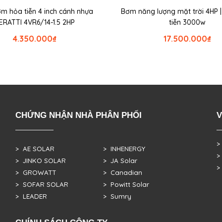
m hỏa tiễn 4 inch cánh nhựa
Bơm năng lượng mặt trời 4HP 
ERATTI 4VR6/14-1.5 2HP
tiễn 3000w
4.350.000
₫
17.500.000
₫
CHỨNG NHẬN NHÀ PHÂN PHỐI
V
>
> AE SOLAR
> INHENERGY
>
> JINKO SOLAR
> JA Solar
>
> GROWATT
> Canadian
> SOFAR SOLAR
> Powitt Solar
> LEADER
> Sumry