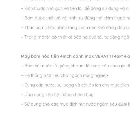
– Kích thước nhỏ gọn và tiện lợi, dễ dàng sử dụng và d
– Bơm được thiết kế với hình trụ đứng thả chìm trong n
– Thân bơm chứa nhiều tầng cánh nên khả năng đẩy cao 
– Trong motor có thiết kế bảo hộ quá tải, tự động ng
Máy bơm hỏa tiễn 4inch cánh inox VERATTI 4SP14-
– Bơm hút nước từ giếng khoan để cung cấp cho gia đ
– Hệ thống tưới tiêu cho ngành nông nghiệp
– Cung cấp nước lưu lượng và cột áp lớn cho mục đíc
– Ứng dụng cho hệ thống chữa cháy
– Sử dụng cho các mục đích hút nước ngầm sâu dưới l