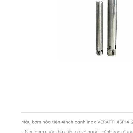
Máy bơm hỏa tiễn 4inch cánh inox VERATTI 4SP14-
– Máy bơm nước thả chìm có vỏ ngoài, cánh bơm được 