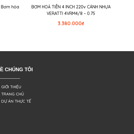
| Bơm hỏa
BƠM HOẢ TIỄN 4 INCH 220v CÁNH NHỰA
VERATTI 4VRM4/8 – 0.75
3.380.000
₫
Ề CHÚNG TÔI
 GIỚI THIỆU
 TRANG CHỦ
 DỰ ÁN THỰC TẾ