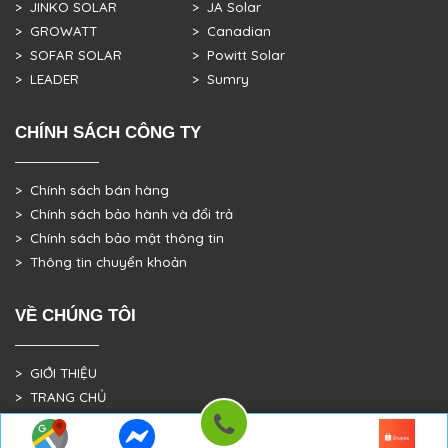
> JINKO SOLAR
> JA Solar
> GROWATT
> Canadian
> SOFAR SOLAR
> Powitt Solar
> LEADER
> Sumry
CHÍNH SÁCH CÔNG TY
> Chính sách bán hàng
> Chính sách bảo hành và đổi trả
> Chính sách bảo mật thông tin
> Thông tin chuyển khoản
VỀ CHÚNG TÔI
> GIỚI THIỆU
> TRANG CHỦ
> DỰ ÁN THỰC TẾ