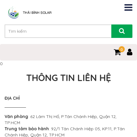
0
0
THÔNG TIN LIÊN HỆ
ĐỊA CHỈ
───────
Văn phòng
: 62 Lâm Thị Hố, P.Tân Chánh Hiệp, Quận 12,
TP.HCM
Trung tâm bảo hành
: 92/1 Tân Chánh Hiệp 05, KP.11, P.Tân
Chánh Hiệp, Quận 12, TP.HCM