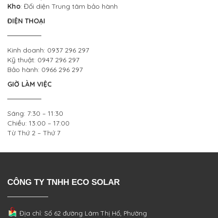
Kho
: Đối diện Trung tâm bảo hành
ĐIỆN THOẠI
───────
Kinh doanh: 0937 296 297
Kỹ thuật: 0947 296 297
Bảo hành: 0966 296 297
GIỜ LÀM VIỆC
───────
Sáng: 7:30 – 11:30
Chiều: 13:00 – 17:00
Từ Thứ 2 – Thứ 7
CÔNG TY TNHH ECO SOLAR
Địa chỉ: Số 62 đường Lâm Thị Hố, Phường