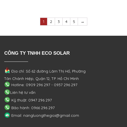
1
2
3
4
5
→
CÔNG TY TNHH ECO SOLAR
Địa chỉ: Số 62 đường Lâm Thị Hố, Phường
Tân Chánh Hiệp, Quận 12, TP. Hồ Chí Minh
Hotline: 0909 296 297 - 0937 296 297
Liên hệ tư vấn
Kỹ thuật: 0947 296 297
Bảo hành: 0966 296 297
Email: nangluongthegioi@gmail.com