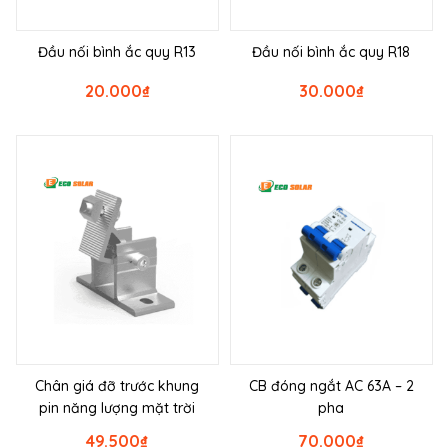
Đầu nối bình ắc quy R13
Đầu nối bình ắc quy R18
20.000
₫
30.000
₫
Chân giá đỡ trước khung
CB đóng ngắt AC 63A – 2
pin năng lượng mặt trời
pha
49.500
₫
70.000
₫