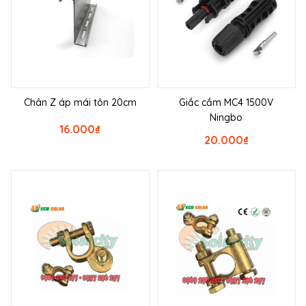
Chân Z áp mái tôn 20cm
Giắc cắm MC4 1500V
Ningbo
16.000
₫
20.000
₫