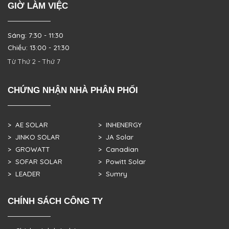
GIỜ LÀM VIỆC
Sáng: 7:30 - 11:30
Chiều: 13:00 - 21:30
Từ Thứ 2 - Thứ 7
CHỨNG NHẬN NHÀ PHÂN PHỐI
> AE SOLAR
> INHENERGY
> JINKO SOLAR
> JA Solar
> GROWATT
> Canadian
> SOFAR SOLAR
> Powitt Solar
> LEADER
> Sumry
CHÍNH SÁCH CÔNG TY