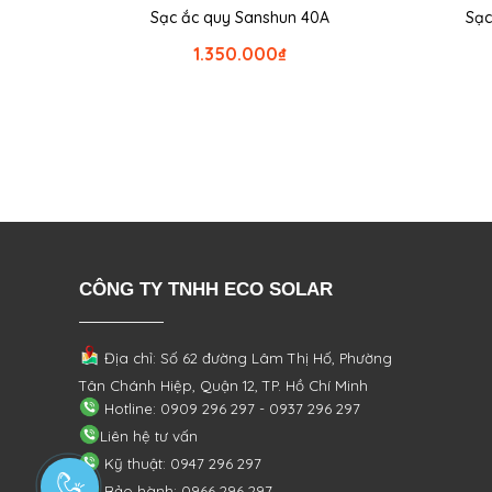
Sạc ắc quy Sanshun 40A
Sạc
1.350.000
₫
CÔNG TY TNHH ECO SOLAR
Địa chỉ: Số 62 đường Lâm Thị Hố, Phường
Tân Chánh Hiệp, Quận 12, TP. Hồ Chí Minh
Hotline: 0909 296 297 - 0937 296 297
Liên hệ tư vấn
Kỹ thuật: 0947 296 297
Bảo hành: 0966 296 297