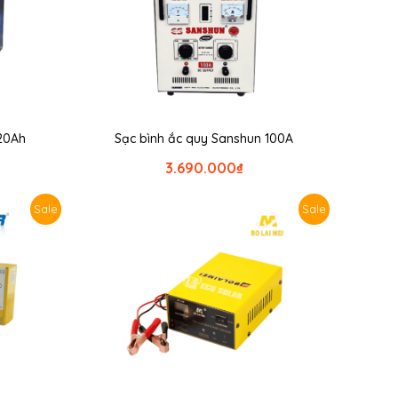
 20Ah
Sạc bình ắc quy Sanshun 100A
3.690.000
₫
Sale
Sale