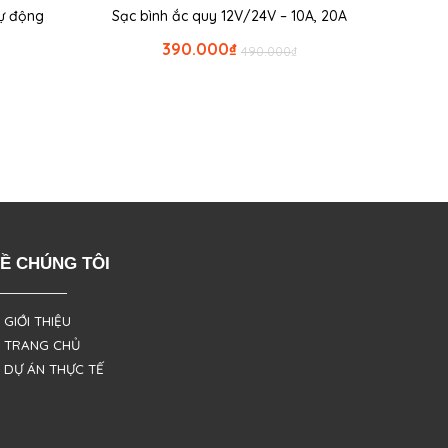
tự động
Sạc bình ắc quy 12V/24V – 10A, 20A
390.000
₫
490.000
₫
Ề CHÚNG TÔI
 GIỚI THIỆU
 TRANG CHỦ
 DỰ ÁN THỰC TẾ