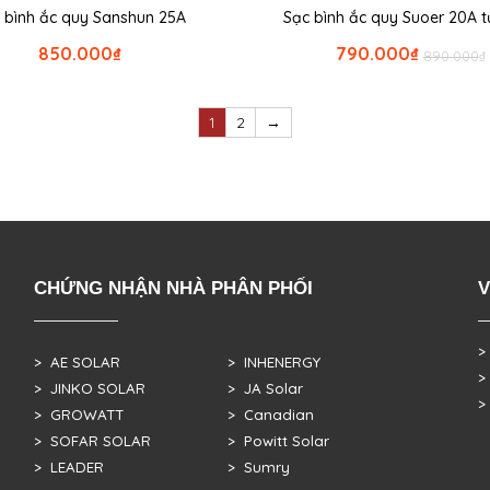
 bình ắc quy Sanshun 25A
Sạc bình ắc quy Suoer 20A 
850.000
₫
790.000
₫
890.000
₫
1
2
→
CHỨNG NHẬN NHÀ PHÂN PHỐI
V
>
> AE SOLAR
> INHENERGY
>
> JINKO SOLAR
> JA Solar
>
> GROWATT
> Canadian
> SOFAR SOLAR
> Powitt Solar
> LEADER
> Sumry