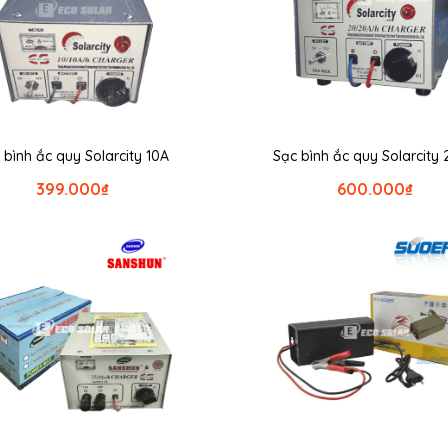
 bình ắc quy Solarcity 10A
Sạc bình ắc quy Solarcity
399.000
₫
600.000
₫