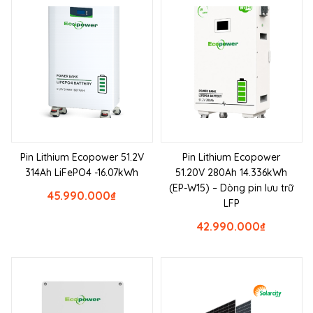
Pin Lithium Ecopower 51.2V
Pin Lithium Ecopower
314Ah LiFePO4 -16.07kWh
51.20V 280Ah 14.336kWh
(EP-W15) – Dòng pin lưu trữ
45.990.000
₫
LFP
42.990.000
₫