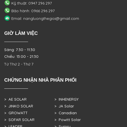
Kỹ thuật: 0947 296 297
Bảo hành: 0966 296 297
Email: nangluongthegioi@gmail.com
GIỜ LÀM VIỆC
Sáng: 7:30 - 11:30
Chiều: 13:00 - 21:30
Từ Thứ 2 - Thứ 7
CHỨNG NHẬN NHÀ PHÂN PHỐI
> AE SOLAR
> INHENERGY
> JINKO SOLAR
> JA Solar
> GROWATT
> Canadian
> SOFAR SOLAR
> Powitt Solar
> LEADER
> Sumry