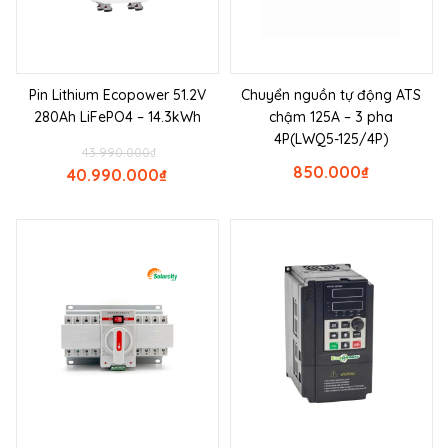
Pin Lithium Ecopower 51.2V
Chuyển nguồn tự động ATS
280Ah LiFePO4 – 14.3kWh
chậm 125A – 3 pha
4P(LWQ5-125/4P)
43.990.000
₫
850.000
₫
40.990.000
₫