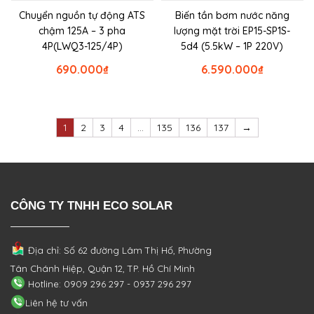
Chuyển nguồn tự động ATS
Biến tần bơm nước năng
chậm 125A – 3 pha
lượng mặt trời EP15-SP1S-
4P(LWQ3-125/4P)
5d4 (5.5kW – 1P 220V)
690.000
₫
6.590.000
₫
1
2
3
4
…
135
136
137
→
CÔNG TY TNHH ECO SOLAR
Địa chỉ: Số 62 đường Lâm Thị Hố, Phường
Tân Chánh Hiệp, Quận 12, TP. Hồ Chí Minh
Hotline: 0909 296 297 - 0937 296 297
Liên hệ tư vấn