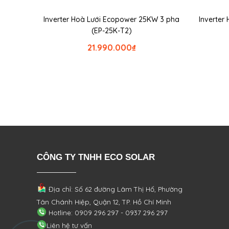
Inverter Hoà Lưới Ecopower 25KW 3 pha
Inverter
(EP-25K-T2)
21.990.000
₫
CÔNG TY TNHH ECO SOLAR
Địa chỉ: Số 62 đường Lâm Thị Hố, Phường
Tân Chánh Hiệp, Quận 12, TP. Hồ Chí Minh
Hotline: 0909 296 297 - 0937 296 297
Liên hệ tư vấn