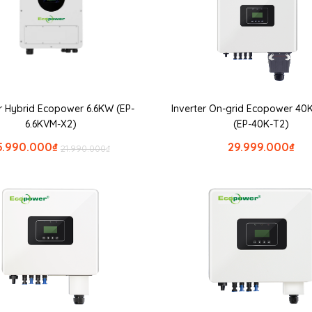
er Hybrid Ecopower 6.6KW (EP-
Inverter On-grid Ecopower 40
6.6KVM-X2)
(EP-40K-T2)
5.990.000
₫
29.999.000
₫
21.990.000
₫