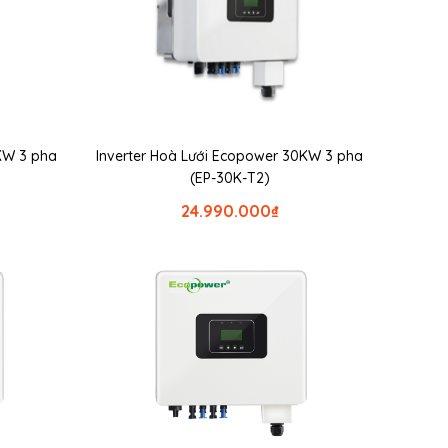
KW 3 pha
Inverter Hoà Lưới Ecopower 30KW 3 pha
(EP-30K-T2)
24.990.000
₫