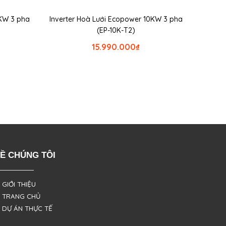
2KW 3 pha
Inverter Hoà Lưới Ecopower 10KW 3 pha
(EP-10K-T2)
15.990.000
₫
Ề CHÚNG TÔI
 GIỚI THIỆU
 TRANG CHỦ
 DỰ ÁN THỰC TẾ