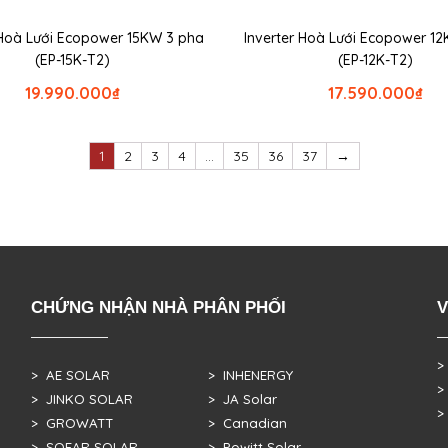
 Hoà Lưới Ecopower 15KW 3 pha
Inverter Hoà Lưới Ecopower 1
(EP-15K-T2)
(EP-12K-T2)
19.990.000
₫
17.590.000
₫
1
2
3
4
…
35
36
37
→
CHỨNG NHẬN NHÀ PHÂN PHỐI
V
>
> AE SOLAR
> INHENERGY
>
> JINKO SOLAR
> JA Solar
>
> GROWATT
> Canadian
> SOFAR SOLAR
> Powitt Solar