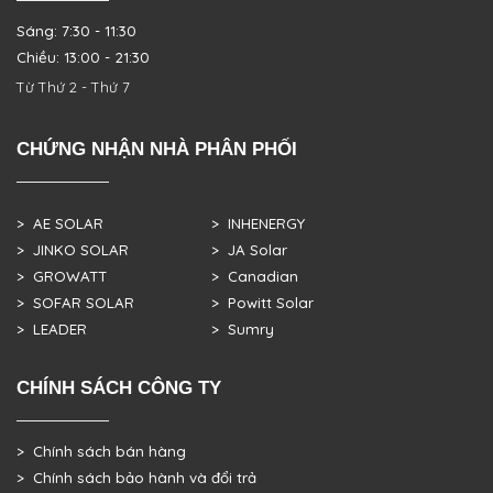
Sáng: 7:30 - 11:30
Chiều: 13:00 - 21:30
Từ Thứ 2 - Thứ 7
CHỨNG NHẬN NHÀ PHÂN PHỐI
> AE SOLAR
> INHENERGY
> JINKO SOLAR
> JA Solar
> GROWATT
> Canadian
> SOFAR SOLAR
> Powitt Solar
> LEADER
> Sumry
CHÍNH SÁCH CÔNG TY
> Chính sách bán hàng
> Chính sách bảo hành và đổi trả