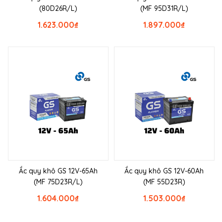
(80D26R/L)
(MF 95D31R/L)
1.623.000
₫
1.897.000
₫
Ắc quy khô GS 12V-65Ah
Ắc quy khô GS 12V-60Ah
(MF 75D23R/L)
(MF 55D23R)
1.604.000
₫
1.503.000
₫