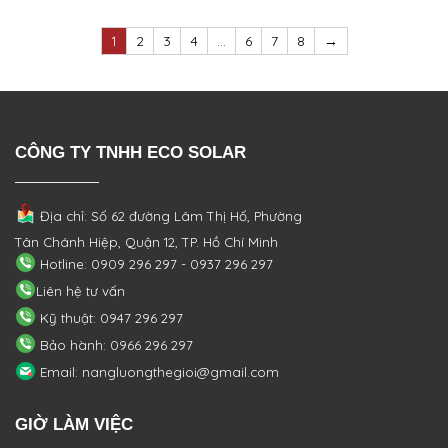
1
2
3
4
…
6
7
8
→
CÔNG TY TNHH ECO SOLAR
Địa chỉ: Số 62 đường Lâm Thị Hố, Phường
Tân Chánh Hiệp, Quận 12, TP. Hồ Chí Minh
Hotline: 0909 296 297 - 0937 296 297
Liên hệ tư vấn
Kỹ thuật: 0947 296 297
Bảo hành: 0966 296 297
Email: nangluongthegioi@gmail.com
GIỜ LÀM VIỆC