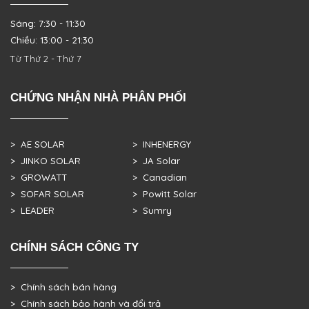
Sáng: 7:30 - 11:30
Chiều: 13:00 - 21:30
Từ Thứ 2 - Thứ 7
CHỨNG NHẬN NHÀ PHÂN PHỐI
> AE SOLAR
> INHENERGY
> JINKO SOLAR
> JA Solar
> GROWATT
> Canadian
> SOFAR SOLAR
> Powitt Solar
> LEADER
> Sumry
CHÍNH SÁCH CÔNG TY
> Chính sách bán hàng
> Chính sách bảo hành và đổi trả