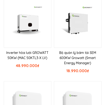
Inverter hòa lưới GROWATT
Bộ quản lý bám tải SEM
50KW (MAC 50KTL3-X LV)
600KW Growatt (Smart
Energy Manager)
48.990.000
₫
18.990.000
₫