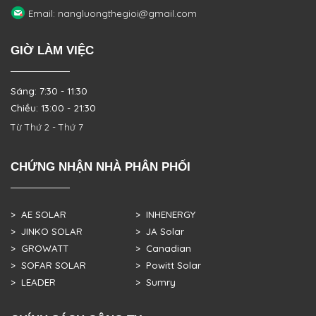
Email: nangluongthegioi@gmail.com
GIỜ LÀM VIỆC
Sáng: 7:30 - 11:30
Chiều: 13:00 - 21:30
Từ Thứ 2 - Thứ 7
CHỨNG NHẬN NHÀ PHÂN PHỐI
> AE SOLAR
> INHENERGY
> JINKO SOLAR
> JA Solar
> GROWATT
> Canadian
> SOFAR SOLAR
> Powitt Solar
> LEADER
> Sumry