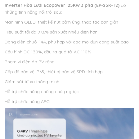
Inverter Hòa Lưới Ecopower 25KW 3 pha (EP-25K-T2)
có
những tính năng nổi trội sau:
Màn hình OLED, thiết kế nút cảm ứng, thao tác đơn giản
Hiệu suất tối đa 97,6% sản xuất nhiều điện hơn
Dòng điện chuỗi 14A, phù hợp với các mô-đun công suất cao
Cấu hình DC 130%, đầu ra quá tải AC 110%
Phạm vi điện áp PV rộng
Cấp độ bảo vệ IP65, thiết bị bảo vệ SPD tích hợp
Giám sát từ xa thông minh
Hỗ trợ chức năng chống chảy ngược
Hỗ trợ chức năng AFCI