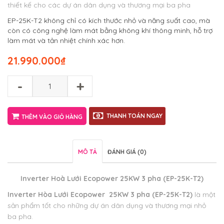
thiết kế cho các dự án dân dụng và thương mại ba pha
EP-25K-T2 không chỉ có kích thước nhỏ và năng suất cao, mà
còn có công nghệ làm mát bằng không khí thông minh, hỗ trợ
làm mát và tản nhiệt chính xác hơn.
21.990.000
₫
-
+
THANH TOÁN NGAY
THÊM VÀO GIỎ HÀNG
MÔ TẢ
ĐÁNH GIÁ (0)
Inverter Hoà Lưới Ecopower 25KW 3 pha (EP-25K-T2)
Inverter Hòa Lưới Ecopower 25KW 3 pha (EP-25K-T2)
là một
sản phẩm tốt cho những dự án dân dụng và thương mại nhỏ
ba pha.