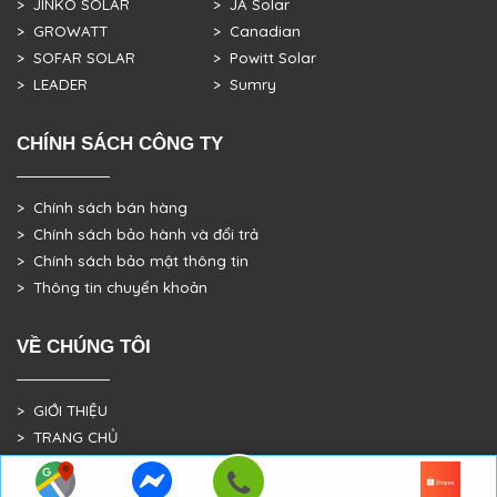
> JINKO SOLAR
> JA Solar
> GROWATT
> Canadian
> SOFAR SOLAR
> Powitt Solar
> LEADER
> Sumry
CHÍNH SÁCH CÔNG TY
> Chính sách bán hàng
> Chính sách bảo hành và đổi trả
> Chính sách bảo mật thông tin
> Thông tin chuyển khoản
VỀ CHÚNG TÔI
> GIỚI THIỆU
> TRANG CHỦ
> DỰ ÁN THỰC TẾ