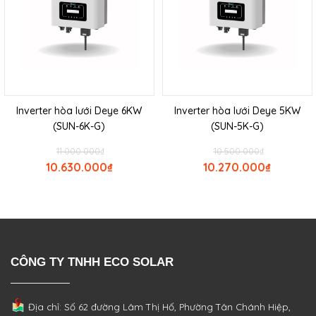
Inverter hòa lưới Deye 6KW
Inverter hòa lưới Deye 5KW
(SUN-6K-G)
(SUN-5K-G)
11.000.000
₫
10.500.000
₫
10.630.000
₫
10.270.000
₫
CÔNG TY TNHH ECO SOLAR
Địa chỉ: Số 62 đường Lâm Thị Hố, Phường
Tân Chánh Hiệp,