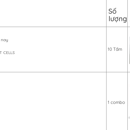
Số
lượng
n nay
10 Tấm
T CELLS
1 combo