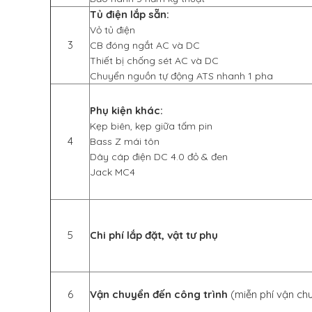
Tủ điện lắp sẵn:
Vỏ tủ điện
3
CB đóng ngắt AC và DC
Thiết bị chống sét AC và DC
Chuyển nguồn tự động ATS nhanh 1 pha
Phụ kiện khác:
Kẹp biên, kẹp giữa tấm pin
4
Bass Z mái tôn
Dây cáp điện DC 4.0 đỏ & đen
Jack MC4
5
Chi phí lắp đặt, vật tư phụ
6
Vận chuyển đến công trình
(miễn phí vận ch