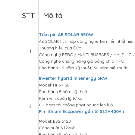
STT
Mô tả
Tấm pin AE SOLAR 550W
AE SOLAR tích hợp công nghệ tiên tiến nhất hiệ
Thương hiệu của Đức
1
Công nghệ PERC / MULTI BUSBARS / HALF – CU
Công nghệ chống hàng giả bằng chip NFC
Bảo hành: 15 năm kỹ thuật, 30 năm hiệu suất
Inverter hybrid Inhenergy 6KW
Model: Hi-6K-SL
Bảo hành 5 năm kỹ thuật
Kèm wifi quản lý từ xa
CT bám tải chống phát ngược lên lưới
2
Pin lithium Ecopower gắn tủ 51.2V-100Ah
Model: ESS-5120
Công suất 5.12kwh
Bảo hành 5 năm kỹ thuật