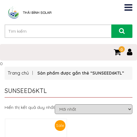
0
0
Trang chủ
Sản phẩm được gắn thẻ “SUNSEED6KTL”
SUNSEED6KTL
Hiển thị kết quả duy nhất
Sale