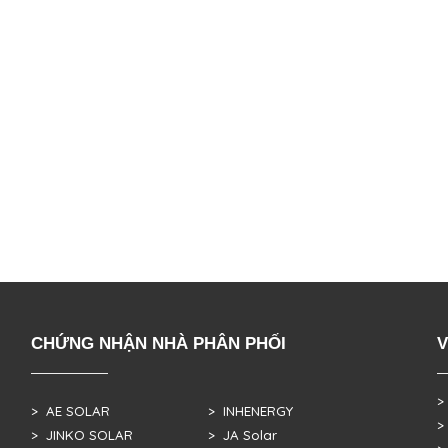
CHỨNG NHẬN NHÀ PHÂN PHỐI
V
>
> AE SOLAR
> INHENERGY
>
> JINKO SOLAR
> JA Solar