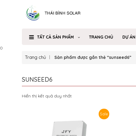
TẤT CẢ SẢN PHẨM
TRANG CHỦ
DỰ ÁN
0
Trang chủ
Sản phẩm được gắn thẻ “sunseed6”
SUNSEED6
Hiển thị kết quả duy nhất
Sale