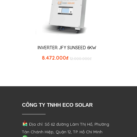
INVERTER JFY SUNSEED 6KW
8.472.000
₫
12.000.000
₫
CÔNG TY TNHH ECO SOLAR
Địa chỉ: Số 62 đường Lâm Thị Hố, Phường
Tân Chánh Hiệp, Quận 12, TP. Hồ Chí Minh