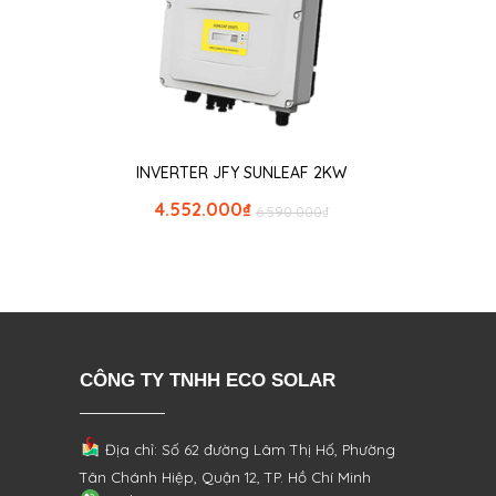
INVERTER JFY SUNLEAF 2KW
4.552.000
₫
6.590.000
₫
CÔNG TY TNHH ECO SOLAR
Địa chỉ: Số 62 đường Lâm Thị Hố, Phường
Tân Chánh Hiệp, Quận 12, TP. Hồ Chí Minh