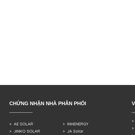
CHỨNG NHẬN NHÀ PHÂN PHỐI
V
>
> AE SOLAR
> INHENERGY
>
> JINKO SOLAR
> JA Solar