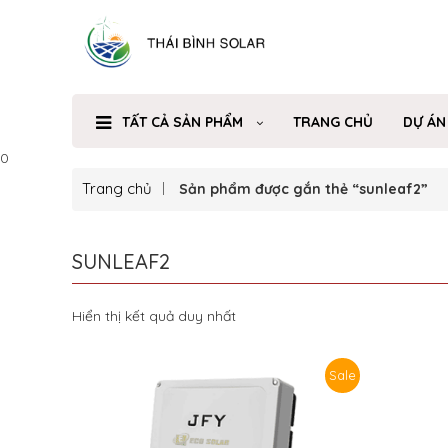
TẤT CẢ SẢN PHẨM
TRANG CHỦ
DỰ ÁN
0
Trang chủ
Sản phẩm được gắn thẻ “sunleaf2”
SUNLEAF2
Hiển thị kết quả duy nhất
Sale