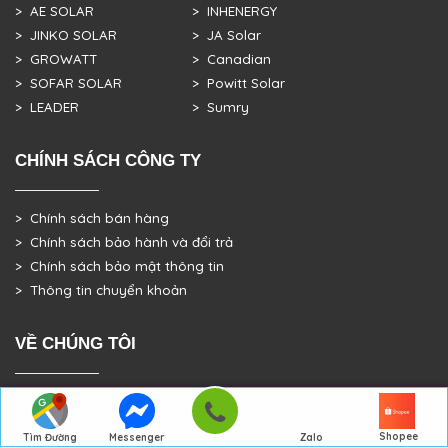
> AE SOLAR
> INHENERGY
> JINKO SOLAR
> JA Solar
> GROWATT
> Canadian
> SOFAR SOLAR
> Powitt Solar
> LEADER
> Sumry
CHÍNH SÁCH CÔNG TY
> Chính sách bán hàng
> Chính sách bảo hành và đổi trả
> Chính sách bảo mật thông tin
> Thông tin chuyển khoản
VỀ CHÚNG TÔI
> GIỚI THIỆU
> TRANG CHỦ
Shopee
Tìm Đường
Messenger
Zalo