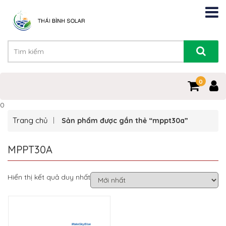
0
0
Trang chủ
Sản phẩm được gắn thẻ “mppt30a”
MPPT30A
Hiển thị kết quả duy nhất