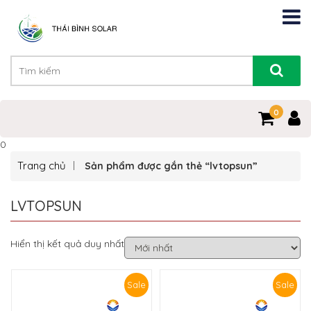
0
0
Trang chủ
Sản phẩm được gắn thẻ “lvtopsun”
LVTOPSUN
Hiển thị kết quả duy nhất
Sale
Sale