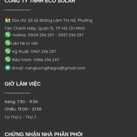
CÔNG TY TNHH ECO SOLAR
Địa chỉ: Số 62 đường Lâm Thị Hố, Phường
Tân Chánh Hiệp, Quận 12, TP. Hồ Chí Minh
Hotline: 0909 296 297 - 0937 296 297
Liên hệ tư vấn
Kỹ thuật: 0947 296 297
Bảo hành: 0966 296 297
Email: nangluongthegioi@gmail.com
GIỜ LÀM VIỆC
Sáng: 7:30 - 11:30
Chiều: 13:00 - 21:30
Từ Thứ 2 - Thứ 7
CHỨNG NHẬN NHÀ PHÂN PHỐI