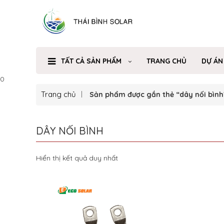
TẤT CẢ SẢN PHẨM
TRANG CHỦ
DỰ ÁN
0
Trang chủ
Sản phẩm được gắn thẻ “dây nối bình
DÂY NỐI BÌNH
Hiển thị kết quả duy nhất