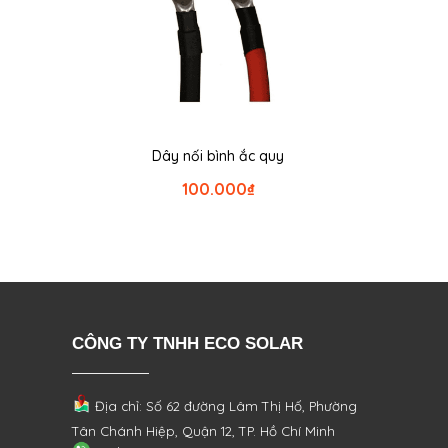
Dây nối bình ắc quy
100.000
₫
CÔNG TY TNHH ECO SOLAR
Địa chỉ: Số 62 đường Lâm Thị Hố, Phường
Tân Chánh Hiệp, Quận 12, TP. Hồ Chí Minh