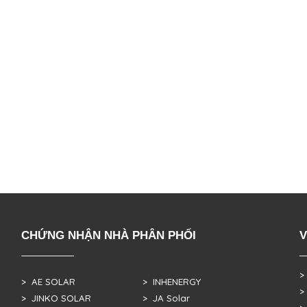
CHỨNG NHẬN NHÀ PHÂN PHỐI
V
>
> AE SOLAR
> INHENERGY
>
> JINKO SOLAR
> JA Solar