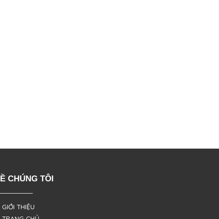
Ề CHÚNG TÔI
 GIỚI THIỆU
 TRANG CHỦ