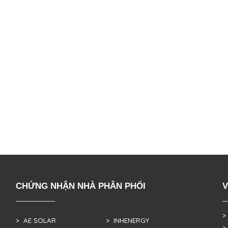
CHỨNG NHẬN NHÀ PHÂN PHỐI
V
>
> AE SOLAR
> INHENERGY
>