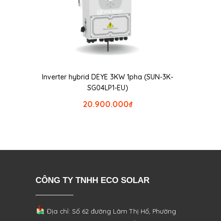
Inverter hybrid DEYE 3KW 1pha (SUN-3K-
SG04LP1-EU)
20.900.000
₫
CÔNG TY TNHH ECO SOLAR
Địa chỉ: Số 62 đường Lâm Thị Hố, Phường