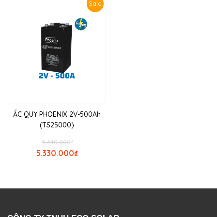
Sale
ẮC QUY PHOENIX 2V-500Ah
(TS25000)
5.640.000
₫
5.330.000
₫