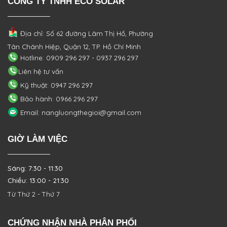
CÔNG TY TNHH ECO SOLAR
Địa chỉ: Số 62 đường Lâm Thị Hố, Phường
Tân Chánh Hiệp, Quận 12, TP. Hồ Chí Minh
Hotline: 0909 296 297 - 0937 296 297
Liên hệ tư vấn
Kỹ thuật: 0947 296 297
Bảo hành: 0966 296 297
Email: nangluongthegioi@gmail.com
GIỜ LÀM VIỆC
Sáng: 7:30 - 11:30
Chiều: 13:00 - 21:30
Từ Thứ 2 - Thứ 7
CHỨNG NHẬN NHÀ PHÂN PHỐI