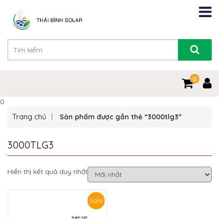
0
0
Trang chủ
Sản phẩm được gắn thẻ “3000tlg3”
3000TLG3
Hiển thị kết quả duy nhất
Sale