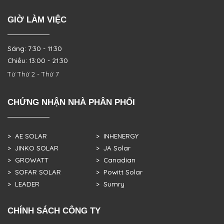
GIỜ LÀM VIỆC
Sáng: 7:30 - 11:30
Chiều: 13:00 - 21:30
Từ Thứ 2 - Thứ 7
CHỨNG NHẬN NHÀ PHÂN PHỐI
> AE SOLAR
> INHENERGY
> JINKO SOLAR
> JA Solar
> GROWATT
> Canadian
> SOFAR SOLAR
> Powitt Solar
> LEADER
> Sumry
CHÍNH SÁCH CÔNG TY