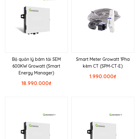
Bộ quản lý bám tải SEM
Smart Meter Growatt 1Pha
600KW Growatt (Smart
kèm CT (SPM-CT-E)
Energy Manager)
1.990.000
₫
18.990.000
₫