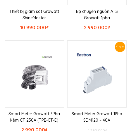
Thiết bị giám sát Growatt
Bộ chuyển nguồn ATS
ShineMaster
Growatt 1pha
10.990.000
₫
2.990.000
₫
Sale
Smart Meter Growatt 3Pha
Smart Meter Growatt 1Pha
kèm CT 250A (TPE-CT-E)
SDM120 – 40A
2.990.000
₫
1.290.000
₫